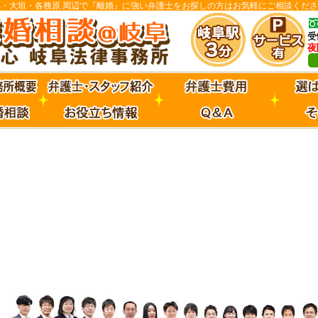
阜・大垣・各務原 周辺で『離婚』に強い弁護士をお探しの方はお気軽にご相談くださ