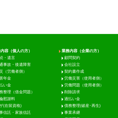
務内容（個人の方）
業務内容（企業の方）
続・遺言
顧問契約
通事故・後遺障害
会社設立
災（労働者側）
契約書作成
害年金
労働災害（使用者側）
払い金
労働問題（使用者側）
務整理（借金問題）
削除請求
倫慰謝料
過払い金
ザ(在留資格)
債務整理(破産･再生)
事信託・家族信託
事業承継