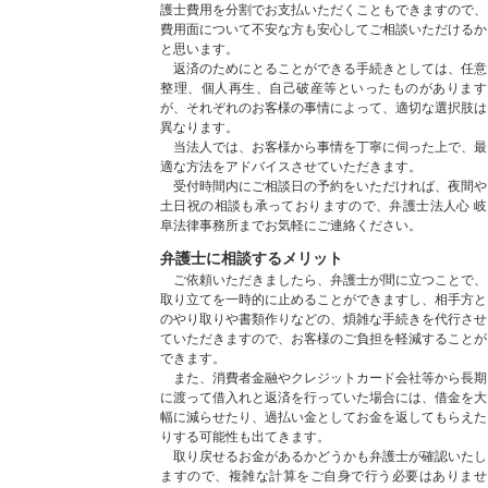
護士費用を分割でお支払いただくこともできますので、
費用面について不安な方も安心してご相談いただけるか
と思います。
返済のためにとることができる手続きとしては、任意
整理、個人再生、自己破産等といったものがあります
が、それぞれのお客様の事情によって、適切な選択肢は
異なります。
当法人では、お客様から事情を丁寧に伺った上で、最
適な方法をアドバイスさせていただきます。
受付時間内にご相談日の予約をいただければ、夜間や
土日祝の相談も承っておりますので、弁護士法人心 岐
阜法律事務所までお気軽にご連絡ください。
弁護士に相談するメリット
ご依頼いただきましたら、弁護士が間に立つことで、
取り立てを一時的に止めることができますし、相手方と
のやり取りや書類作りなどの、煩雑な手続きを代行させ
ていただきますので、お客様のご負担を軽減することが
できます。
また、消費者金融やクレジットカード会社等から長期
に渡って借入れと返済を行っていた場合には、借金を大
幅に減らせたり、過払い金としてお金を返してもらえた
りする可能性も出てきます。
取り戻せるお金があるかどうかも弁護士が確認いたし
ますので、複雑な計算をご自身で行う必要はありませ